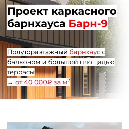
Проект каркасного
барнхауса
Барн-9
Полутораэтажный
барнхаус
с
балконом и большой площадью
террасы
2
→
от 40 000₽ за м