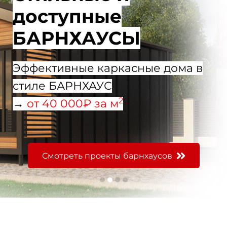
долговечные
каменные дома
Лучшие материалы от ведущих
поставщиков
2
→
от
45 000₽ за м
Строительство каменных домов