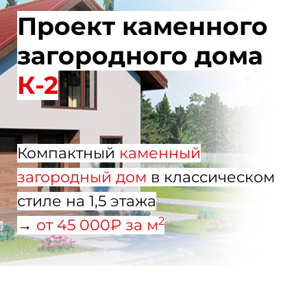
Проект каменного
загородного дома
К-2
Компактный
каменный
загородный дом
в классическом
стиле на 1,5 этажа
2
→
от 45 000₽ за м