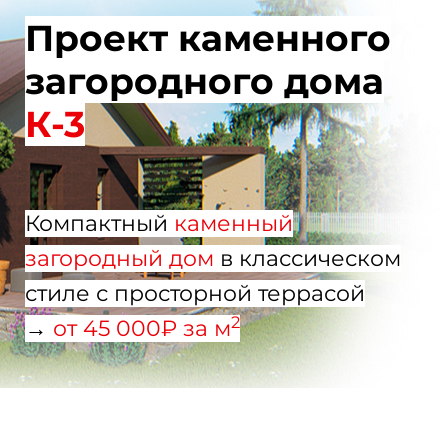
Проект каменного
загородного дома
К-3
Компактный
каменный
загородный дом
в классическом
стиле с просторной террасой
2
→
от 45 000₽ за м