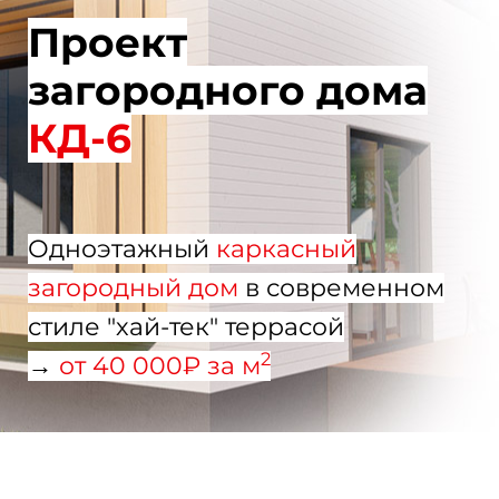
Проект
загородного дома
КД-6
Одноэтажный
каркасный
загородный дом
в современном
стиле "хай-тек" террасой
2
→
от 40 000₽ за м